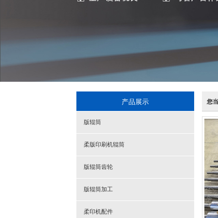
产品展示
您
版辊筒
柔版印刷机辊筒
版辊筒齿轮
版辊筒加工
柔印机配件