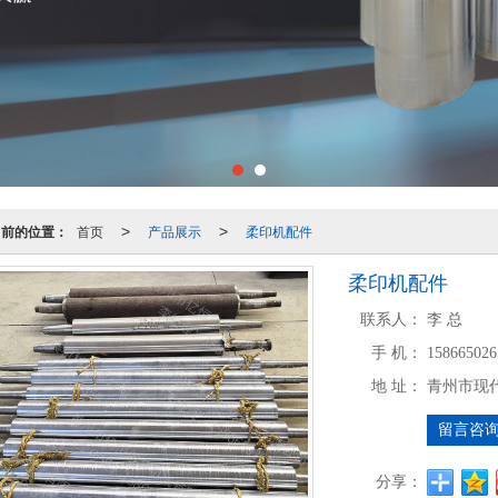
当前的位置：
首页
产品展示
柔印机配件
>
>
柔印机配件
联系人：
李 总
手 机：
158665026
地 址：
青州市现
留言咨
分享：